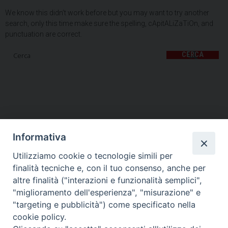
We know this didn’t work before but you may want to try another
search, only this time make sure the spelling, cApitALiZaTiOn, and
punctuation are correct.
CERCA
Informativa
Utilizziamo cookie o tecnologie simili per
HOME
VESCOVO
ORARI MESSE
CURIA VESCOVILE
finalità tecniche e, con il tuo consenso, anche per
TUTELA MINORI
UFFICI PASTORALI
PERSONE
VITA CONSACRATA
DOCUMENTI
CONTATTI
altre finalità ("interazioni e funzionalità semplici",
"miglioramento dell'esperienza", "misurazione" e
"targeting e pubblicità") come specificato nella
Copyright © 2018 Diocesi di Foligno /
Curia . Piazza Mons. Faloci 3 - 06034
cookie policy.
FOLIGNO [PG]