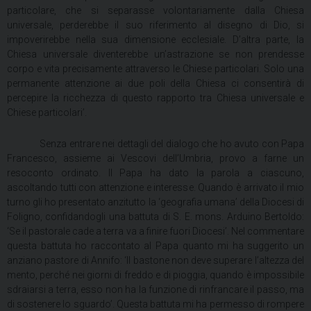
particolare, che si separasse volontariamente dalla Chiesa
universale, perderebbe il suo riferimento al disegno di Dio, si
impoverirebbe nella sua dimensione ecclesiale. D’altra parte, la
Chiesa universale diventerebbe un’astrazione se non prendesse
corpo e vita precisamente attraverso le Chiese particolari. Solo una
permanente attenzione ai due poli della Chiesa ci consentirà di
percepire la ricchezza di questo rapporto tra Chiesa universale e
Chiese particolari’.
Senza entrare nei dettagli del dialogo che ho avuto con Papa
Francesco, assieme ai Vescovi dell’Umbria, provo a farne un
resoconto ordinato. Il Papa ha dato la parola a ciascuno,
ascoltando tutti con attenzione e interesse. Quando è arrivato il mio
turno gli ho presentato anzitutto la ‘geografia umana’ della Diocesi di
Foligno, confidandogli una battuta di S. E. mons. Arduino Bertoldo:
‘Se il pastorale cade a terra va a finire fuori Diocesi’. Nel commentare
questa battuta ho raccontato al Papa quanto mi ha suggerito un
anziano pastore di Annifo: ‘Il bastone non deve superare l’altezza del
mento, perché nei giorni di freddo e di pioggia, quando è impossibile
sdraiarsi a terra, esso non ha la funzione di rinfrancare il passo, ma
di sostenere lo sguardo’. Questa battuta mi ha permesso di rompere