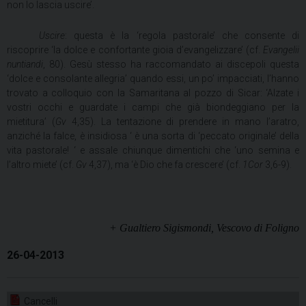
non lo lascia uscire’.
Uscire
: questa è la ‘regola pastorale’ che consente di
riscoprire ‘la dolce e confortante gioia d’evangelizzare’ (cf.
Evangelii
nuntiandi
, 80). Gesù stesso ha raccomandato ai discepoli questa
‘dolce e consolante allegria’ quando essi, un po’ impacciati, l’hanno
trovato a colloquio con la Samaritana al pozzo di Sicar: ‘Alzate i
vostri occhi e guardate i campi che già biondeggiano per la
mietitura’ (
Gv
4,35). La tentazione di prendere in mano l’aratro,
anziché la falce, è insidiosa ‘ è una sorta di ‘peccato originale’ della
vita pastorale! ‘ e assale chiunque dimentichi che ‘uno semina e
l’altro miete’ (cf.
Gv
4,37), ma ‘è Dio che fa crescere’ (cf.
1Cor
3,6-9).
+ Gualtiero Sigismondi, Vescovo di Foligno
26-04-2013
Cancelli