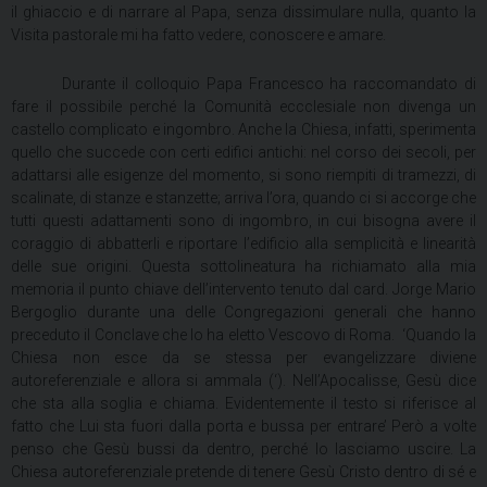
il ghiaccio e di narrare al Papa, senza dissimulare nulla, quanto la
Visita pastorale mi ha fatto vedere, conoscere e amare.
Durante il colloquio Papa Francesco ha raccomandato di
fare il possibile perché la Comunità eccclesiale non divenga un
castello complicato e ingombro. Anche la Chiesa, infatti, sperimenta
quello che succede con certi edifici antichi: nel corso dei secoli, per
adattarsi alle esigenze del momento, si sono riempiti di tramezzi, di
scalinate, di stanze e stanzette; arriva l’ora, quando ci si accorge che
tutti questi adattamenti sono di ingombro, in cui bisogna avere il
coraggio di abbatterli e riportare l’edificio alla semplicità e linearità
delle sue origini. Questa sottolineatura ha richiamato alla mia
memoria il punto chiave dell’intervento tenuto dal card. Jorge Mario
Bergoglio durante una delle Congregazioni generali che hanno
preceduto il Conclave che lo ha eletto Vescovo di Roma.
‘Quando la
Chiesa non esce da se stessa per evangelizzare diviene
autoreferenziale e allora si ammala (‘). Nell’Apocalisse, Gesù dice
che sta alla soglia e chiama. Evidentemente il testo si riferisce al
fatto che Lui sta fuori dalla porta e bussa per entrare’ Però a volte
penso che Gesù bussi da dentro, perché lo lasciamo uscire. La
Chiesa autoreferenziale pretende di tenere Gesù Cristo dentro di sé e