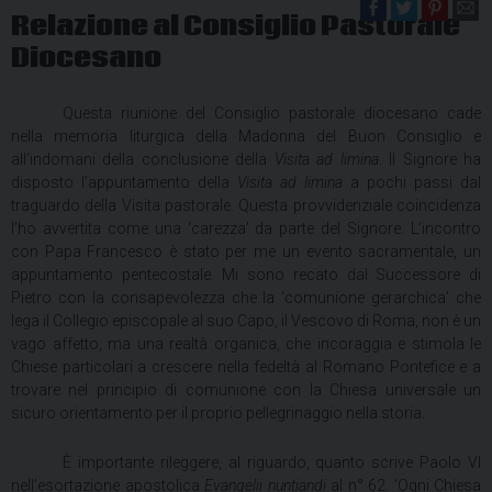
Relazione al Consiglio Pastorale
Diocesano
Questa riunione del Consiglio pastorale diocesano cade
nella memoria liturgica della Madonna del Buon Consiglio e
all’indomani della conclusione della
Visita ad limina
. Il Signore ha
disposto l’appuntamento della
Visita ad limina
a pochi passi dal
traguardo della Visita pastorale. Questa provvidenziale coincidenza
l’ho avvertita come una ‘carezza’ da parte del Signore. L’incontro
con Papa Francesco è stato per me un evento sacramentale, un
appuntamento pentecostale. Mi sono recato dal Successore di
Pietro con la consapevolezza che la ‘comunione gerarchica’ che
lega il Collegio episcopale al suo Capo, il Vescovo di Roma, non è un
vago affetto, ma una realtà organica, che incoraggia e stimola le
Chiese particolari a crescere nella fedeltà al Romano Pontefice e a
trovare nel principio di comunione con la Chiesa universale un
sicuro orientamento per il proprio pellegrinaggio nella storia.
È importante rileggere, al riguardo, quanto scrive Paolo VI
nell’esortazione apostolica
Evangelii nuntiandi
al n° 62. ‘Ogni Chiesa