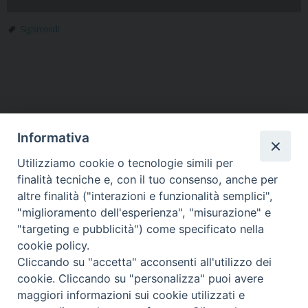
Sigismondi
Informativa
Utilizziamo cookie o tecnologie simili per
HOME
VESCOVO
ORARI MESSE
CURIA VESCOVILE
finalità tecniche e, con il tuo consenso, anche per
TUTELA MINORI
UFFICI PASTORALI
PERSONE
VITA CONSACRATA
DOCUMENTI
CONTATTI
altre finalità ("interazioni e funzionalità semplici",
"miglioramento dell'esperienza", "misurazione" e
"targeting e pubblicità") come specificato nella
Copyright © 2018 Diocesi di Foligno /
Curia . Piazza Mons. Faloci 3 - 06034
cookie policy.
FOLIGNO [PG]
Cliccando su "accetta" acconsenti all'utilizzo dei
tel. 0742 350473 fax 0742 349021 email: info@diocesidifoligno.it . pec:
cookie. Cliccando su "personalizza" puoi avere
diocesidifoligno@pec.it
maggiori informazioni sui cookie utilizzati e