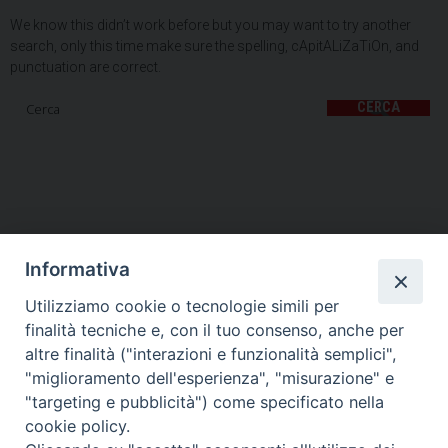
We know this didn’t work before but you may want to try another
search, only this time make sure the spelling, cApitALiZaTiOn, and
punctuation are correct.
CERCA
Informativa
Utilizziamo cookie o tecnologie simili per
HOME
VESCOVO
ORARI MESSE
CURIA VESCOVILE
finalità tecniche e, con il tuo consenso, anche per
TUTELA MINORI
UFFICI PASTORALI
PERSONE
VITA CONSACRATA
DOCUMENTI
CONTATTI
altre finalità ("interazioni e funzionalità semplici",
"miglioramento dell'esperienza", "misurazione" e
"targeting e pubblicità") come specificato nella
Copyright © 2018 Diocesi di Foligno /
Curia . Piazza Mons. Faloci 3 - 06034
cookie policy.
FOLIGNO [PG]